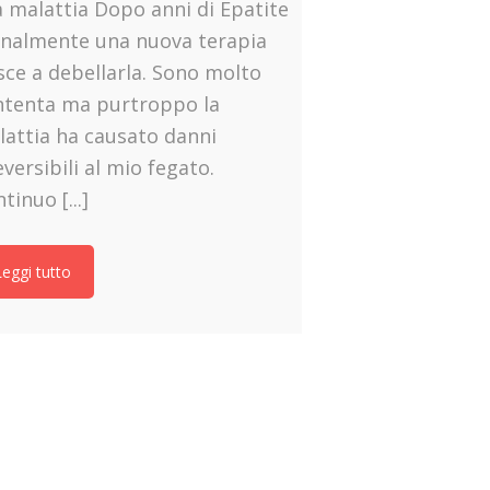
malattia Dopo anni di Epatite
inalmente una nuova terapia
sce a debellarla. Sono molto
ntenta ma purtroppo la
attia ha causato danni
eversibili al mio fegato.
tinuo [...]
Leggi tutto