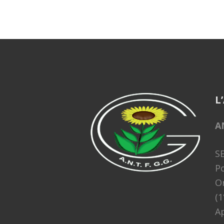
L
A
S
Po
Or
(1
Ap