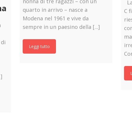
nonna di tre ragazzi – con un
La 
na
quarto in arrivo – nasce a
C f
Modena nel 1961 e vive da
rie
m
sempre in un paesino della [...]
co
mal
 di
irr
Leggi tutto
Con
]