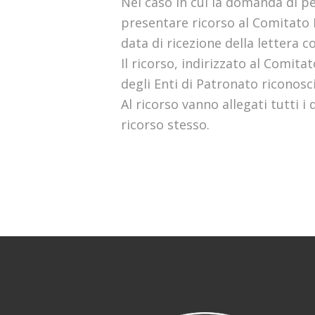
Nel caso in cui la domanda di pe
presentare ricorso al Comitato P
data di ricezione della lettera co
Il ricorso, indirizzato al Comit
degli Enti di Patronato riconosci
Al ricorso vanno allegati tutti i
ricorso stesso.