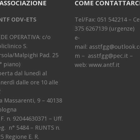
’ASSOCIAZIONE
COME CONTATTARC
NTF ODV-ETS
Tel/Fax: 051 542214 – Cel
375 6267139 (urgenze)
EDE OPERATIVA: c/o
e-
liclinico S.
mail: asstfgg@outlook.c
sola/Malpighi Pad. 25
m – asstfgg@pec.it –
° piano)
web: www.antf.it
erta dal lunedì al
nerdì dalle ore 10 alle
2
a Massarenti, 9 – 40138
ologna
 F. n. 92044630371 – Uff.
g. n° 5484 – RUNTS n.
5 Regione E. R.