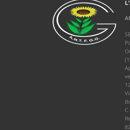
L
A
S
Po
Or
(1
Ap
ve
1
Vi
B
C.
Re
82