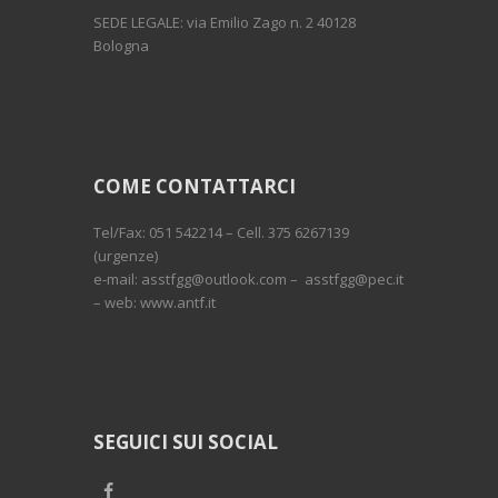
SEDE LEGALE: via Emilio Zago n. 2 40128
Bologna
COME CONTATTARCI
Tel/Fax: 051 542214 – Cell. 375 6267139
(urgenze)
e-mail: asstfgg@outlook.com – asstfgg@pec.it
– web: www.antf.it
SEGUICI SUI SOCIAL