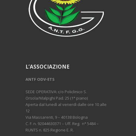
L’ASSOCIAZIONE
ANTF ODV-ETS
SEDE OPERATIVA: c/o Policlinico S.
Orsola/Malpighi Pad. 25 (1° piano)
Aperta dal lunedì al venerdì dalle ore 10 alle
12
Via Massarenti, 9 – 40138 Bologna
C. F. n. 92044630371 – Uff. Reg. n° 5484 –
RUNTS n. 825 Regione E. R.